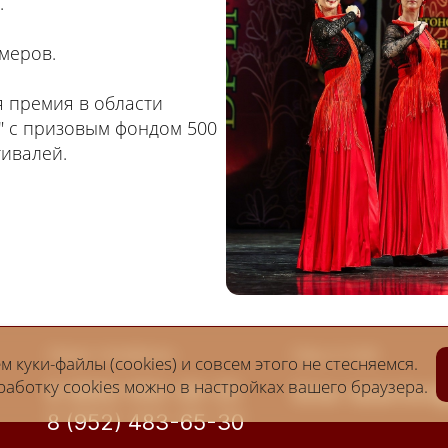
.
меров.
 премия в области
в" с призовым фондом 500
тивалей.
Наши телефоны:
Наш e-mail:
 куки-файлы (cookies) и совсем этого не стесняемся.
аботку cookies можно в настройках вашего браузера.
8 (800) 550-26-25
time-talantov
8 (952) 483-65-30