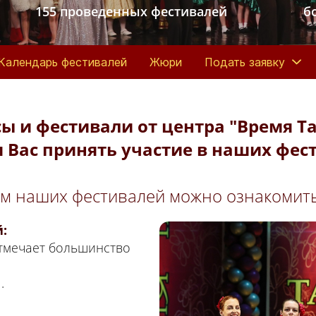
155 проведенных фестивалей
б
Календарь фестивалей
Жюри
Подать заявку
ы и фестивали от центра "Время Т
 Вас принять участие в наших фест
ом наших фестивалей можно ознакомит
:
отмечает большинство
.