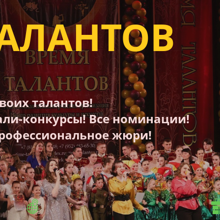
ТАЛАНТОВ
воих талантов!
ли-конкурсы! Все номинации!
 Профессиональное жюри!